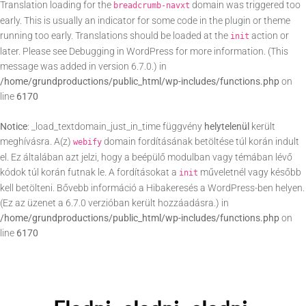
Translation loading for the
domain was triggered too
breadcrumb-navxt
early. This is usually an indicator for some code in the plugin or theme
running too early. Translations should be loaded at the
action or
init
later. Please see
Debugging in WordPress
for more information. (This
message was added in version 6.7.0.) in
/home/grundproductions/public_html/wp-includes/functions.php
on
line
6170
Notice
: _load_textdomain_just_in_time függvény
helytelenül
került
meghívásra. A(z)
domain fordításának betöltése túl korán indult
webify
el. Ez általában azt jelzi, hogy a beépülő modulban vagy témában lévő
kódok túl korán futnak le. A fordításokat a
műveletnél vagy később
init
kell betölteni. Bővebb információ a
Hibakeresés a WordPress-ben
helyen.
(Ez az üzenet a 6.7.0 verzióban került hozzáadásra.) in
/home/grundproductions/public_html/wp-includes/functions.php
on
line
6170