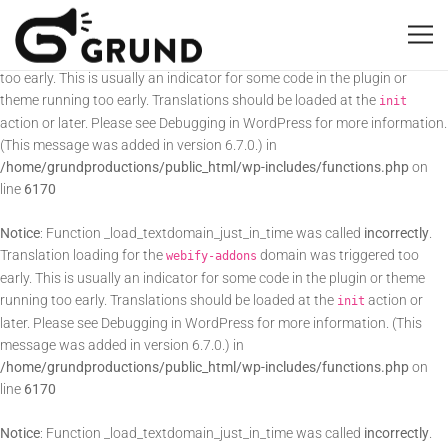
Notice
: Function _load_textdomain_just_in_time was called
incorrectly
.
Translation loading for the
domain was triggered
all-in-one-seo-pack
too early. This is usually an indicator for some code in the plugin or
theme running too early. Translations should be loaded at the
init
action or later. Please see
Debugging in WordPress
for more information.
(This message was added in version 6.7.0.) in
/home/grundproductions/public_html/wp-includes/functions.php
on
line
6170
Notice
: Function _load_textdomain_just_in_time was called
incorrectly
.
Translation loading for the
domain was triggered too
webify-addons
early. This is usually an indicator for some code in the plugin or theme
running too early. Translations should be loaded at the
action or
init
later. Please see
Debugging in WordPress
for more information. (This
message was added in version 6.7.0.) in
/home/grundproductions/public_html/wp-includes/functions.php
on
line
6170
Notice
: Function _load_textdomain_just_in_time was called
incorrectly
.