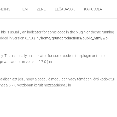
arly. This is usually an indicator for some code in the plugin or theme
NDING
FILM
ZENE
ELŐADÁSOK
KAPCSOLAT
e was added in version 6.7.0.) in
his is usually an indicator for some code in the plugin or theme running
ded in version 6.7.0.) in
/home/grundproductions/public_html/wp-
. This is usually an indicator for some code in the plugin or theme
e was added in version 6.7.0.) in
ltalában azt jelzi, hogy a beépülő modulban vagy témában lévő kódok túl
net a 6.7.0 verzióban került hozzáadásra.) in