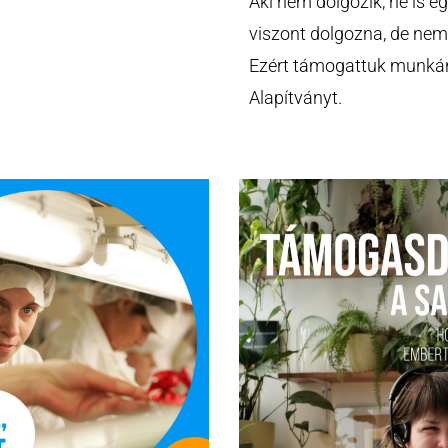
Aki nem dolgozik, ne is e
viszont dolgozna, de nem
Ezért támogattuk munkán
Alapítványt.