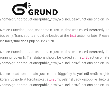
Notice
: Function _load_textdomain_just_in_time was called
incorrectly
. T
running too early. Translations should be loaded at the
action or lat
init
/home/grundproductions/public_html/wp-includes/functions.php
on li
Notice
: Function _load_textdomain_just_in_time was called
incorrectly
. T
too early. Translations should be loaded at the
action or later. Pleas
init
includes/functions.php
on line
6170
Notice
: Function _load_textdomain_just_in_time was called
incorrectly
. T
running too early. Translations should be loaded at the
action or lat
init
/home/grundproductions/public_html/wp-includes/functions.php
on li
Notice
: _load_textdomain_just_in_time függvény
helytelenül
került meghí
korán futnak le. A fordításokat a
műveletnél vagy később kell betölt
init
/home/grundproductions/public_html/wp-includes/functions.php
on li