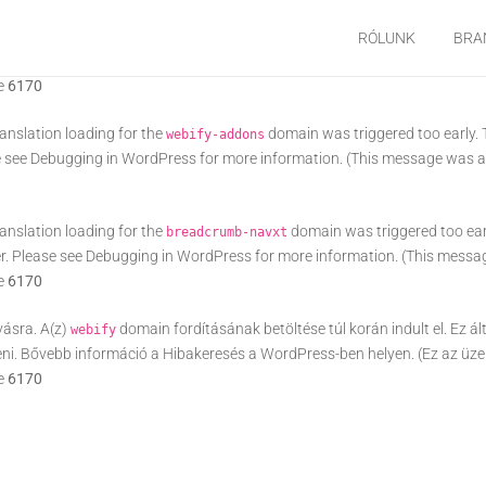
ranslation loading for the
domain was triggered too e
all-in-one-seo-pack
RÓLUNK
BRA
er. Please see
Debugging in WordPress
for more information. (This messag
ne
6170
ranslation loading for the
domain was triggered too early. T
webify-addons
e see
Debugging in WordPress
for more information. (This message was ad
ranslation loading for the
domain was triggered too early
breadcrumb-navxt
er. Please see
Debugging in WordPress
for more information. (This messag
ne
6170
vásra. A(z)
domain fordításának betöltése túl korán indult el. Ez á
webify
eni. Bővebb információ a
Hibakeresés a WordPress-ben
helyen. (Ez az üze
ne
6170