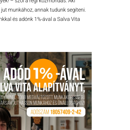
gyék! – szól a régi közmondás. Aki
 jut munkához, annak tudunk segíteni.
kkal és adónk 1%-ával a Salva Vita