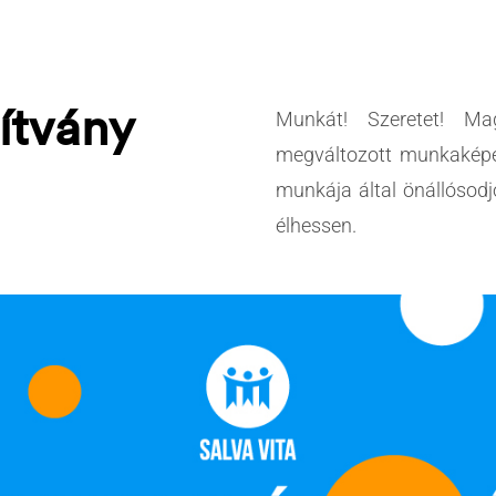
ítvány
Munkát! Szeretet!
Mag
megváltozott munkaképe
munkája által önállósodj
élhessen.