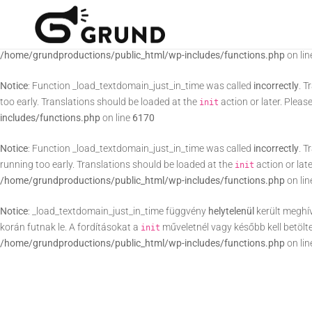
Notice
: Function _load_textdomain_just_in_time was called
incorrectly
. T
running too early. Translations should be loaded at the
action or lat
init
/home/grundproductions/public_html/wp-includes/functions.php
on li
Notice
: Function _load_textdomain_just_in_time was called
incorrectly
. T
too early. Translations should be loaded at the
action or later. Pleas
init
includes/functions.php
on line
6170
Notice
: Function _load_textdomain_just_in_time was called
incorrectly
. T
running too early. Translations should be loaded at the
action or lat
init
/home/grundproductions/public_html/wp-includes/functions.php
on li
Notice
: _load_textdomain_just_in_time függvény
helytelenül
került meghí
korán futnak le. A fordításokat a
műveletnél vagy később kell betölt
init
/home/grundproductions/public_html/wp-includes/functions.php
on li