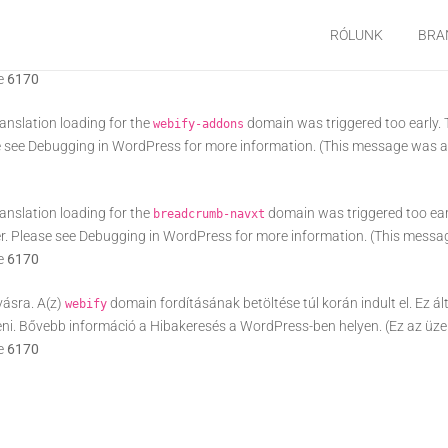
ranslation loading for the
domain was triggered too e
all-in-one-seo-pack
RÓLUNK
BRA
er. Please see
Debugging in WordPress
for more information. (This messag
ne
6170
ranslation loading for the
domain was triggered too early. T
webify-addons
e see
Debugging in WordPress
for more information. (This message was ad
ranslation loading for the
domain was triggered too early
breadcrumb-navxt
er. Please see
Debugging in WordPress
for more information. (This messag
ne
6170
vásra. A(z)
domain fordításának betöltése túl korán indult el. Ez á
webify
eni. Bővebb információ a
Hibakeresés a WordPress-ben
helyen. (Ez az üze
ne
6170