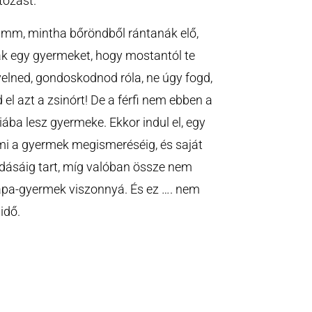
ltozást.
umm, mintha bőröndből rántanák elő,
 egy gyermeket, hogy mostantól te
evelned, gondoskodnod róla, ne úgy fogd,
el azt a zsinórt! De a férfi nem ebben a
iába lesz gyermeke. Ekkor indul el, egy
mi a gyermek megismeréséig, és saját
dásáig tart, míg valóban össze nem
apa-gyermek viszonnyá. És ez …. nem
idő.