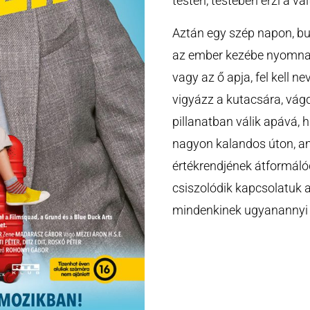
testén, testében érzi a vá
Aztán egy szép napon, b
az ember kezébe nyomnak
vagy az ő apja, fel kell n
vigyázz a kutacsára, vágd 
pillanatban válik apává, h
nagyon kalandos úton, a
értékrendjének átformáló
csiszolódik kapcsolatuk 
mindenkinek ugyanannyi 