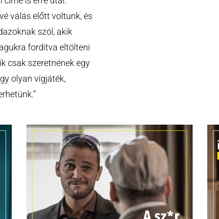
 címe is erre utal:
é válás előtt voltunk, és
dazoknak szól, akik
gukra fordítva eltölteni
ik csak szeretnének egy
gy olyan vígjáték,
rhetünk.”