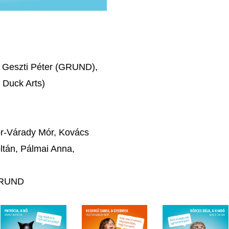
, Geszti Péter (GRUND),
 Duck Arts)
or-Várady Mór, Kovács
Zoltán, Pálmai Anna,
 GRUND