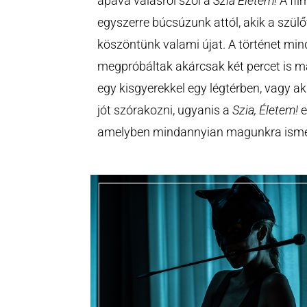
apává válásról szól a
Szia Életem!
A film
egyszerre búcsúzunk attól, akik a szülőv
köszöntünk valami újat. A történet min
megpróbáltak akárcsak két percet is ma
egy kisgyerekkel egy légtérben, v
agy ak
jót szórakozni, ugyanis a
Szia, Életem!
e
amelyben mindannyian magunkra isme