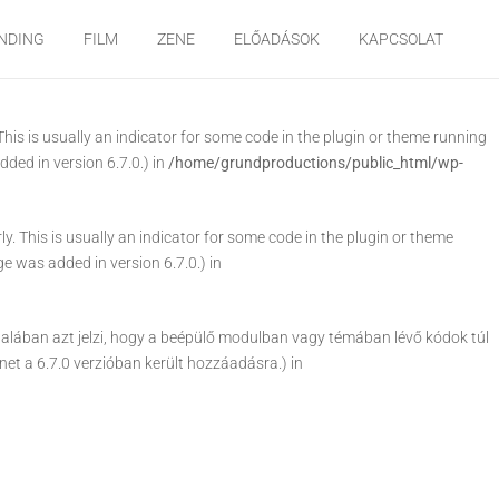
arly. This is usually an indicator for some code in the plugin or theme
NDING
FILM
ZENE
ELŐADÁSOK
KAPCSOLAT
e was added in version 6.7.0.) in
his is usually an indicator for some code in the plugin or theme running
ded in version 6.7.0.) in
/home/grundproductions/public_html/wp-
. This is usually an indicator for some code in the plugin or theme
e was added in version 6.7.0.) in
ltalában azt jelzi, hogy a beépülő modulban vagy témában lévő kódok túl
net a 6.7.0 verzióban került hozzáadásra.) in