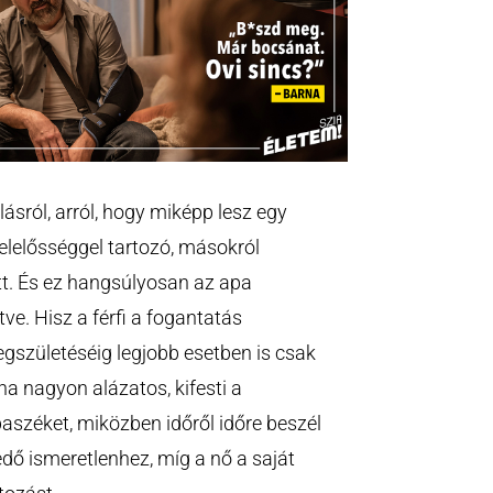
lásról, arról, hogy miképp lesz egy
elelősséggel tartozó, másokról
t. És ez hangsúlyosan az apa
e. Hisz a férfi a fogantatás
egszületéséig legjobb esetben is csak
ha nagyon alázatos, kifesti a
aszéket, miközben időről időre beszél
ő ismeretlenhez, míg a nő a saját