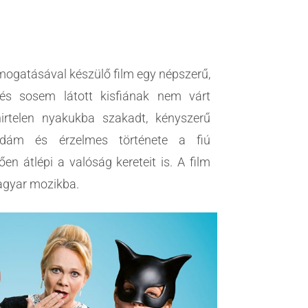
mogatásával készülő film egy népszerű,
 és sosem látott kisfiának nem várt
hirtelen nyakukba szakadt, kényszerű
 vidám és érzelmes története a fiú
en átlépi a valóság kereteit is. A film
agyar mozikba.