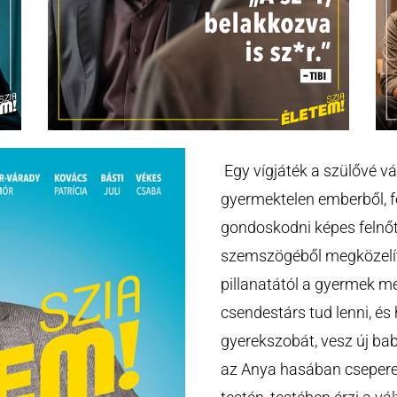
Egy vígjáték a szülővé vá
gyermektelen emberből, f
gondoskodni képes felnőt
szemszögéből megközelítv
pillanatától a gyermek m
csendestárs tud lenni, és 
gyerekszobát, vesz új bab
az Anya hasában csepered